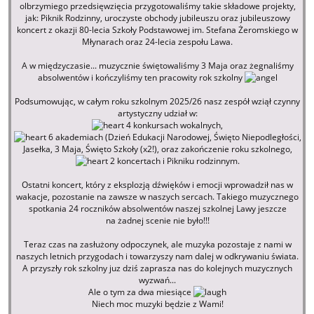
olbrzymiego przedsięwzięcia przygotowaliśmy takie składowe projekty,
jak: Piknik Rodzinny, uroczyste obchody jubileuszu oraz jubileuszowy
koncert z okazji 80-lecia Szkoły Podstawowej im. Stefana Żeromskiego w
Młynarach oraz 24-lecia zespołu Lawa.
A w międzyczasie... muzycznie świętowaliśmy 3 Maja oraz żegnaliśmy
absolwentów i kończyliśmy ten pracowity rok szkolny
Podsumowując, w całym roku szkolnym 2025/26 nasz zespół wziął czynny
artystyczny udział w:
4 konkursach wokalnych,
6 akademiach (Dzień Edukacji Narodowej, Święto Niepodległości,
Jasełka, 3 Maja, Święto Szkoły (x2!), oraz zakończenie roku szkolnego,
2 koncertach i Pikniku rodzinnym.
Ostatni koncert, który z eksplozją dźwięków i emocji wprowadził nas w
wakacje, pozostanie na zawsze w naszych sercach. Takiego muzycznego
spotkania 24 roczników absolwentów naszej szkolnej Lawy jeszcze
na żadnej scenie nie było!!!
Teraz czas na zasłużony odpoczynek, ale muzyka pozostaje z nami w
naszych letnich przygodach i towarzyszy nam dalej w odkrywaniu świata.
A przyszły rok szkolny juz dziś zaprasza nas do kolejnych muzycznych
wyzwań...
Ale o tym za dwa miesiące
Niech moc muzyki będzie z Wami!