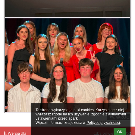
Ta strona wykorzystuje pliki cookies. Korzystając z niej 
wyrażasz zgodę na ich używanie, zgodnie z aktualnymi 
. WRÓĆ
ustawieniami przeglądarki.

Więcej informacji znajdziesz w 
Polityce prywatności
.
OK
Wersja dla
liczba odwiedzin: 6052