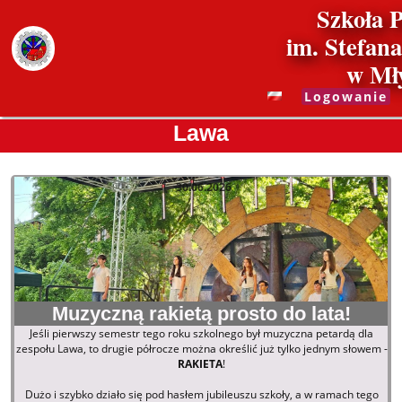
Szkoła 
im. Stefan
w Mł
Logowanie
Lawa
Lawa
30.06.2026
Muzyczną rakietą prosto do lata!
Jeśli pierwszy semestr tego roku szkolnego był muzyczna petardą dla
zespołu Lawa, to drugie półrocze można określić już tylko jednym słowem -
RAKIETA
!
Dużo i szybko działo się pod hasłem jubileuszu szkoły, a w ramach tego