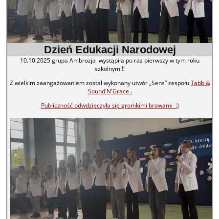
Dzień Edukacji Narodowej
10.10.2025 grupa Ambrozja wystąpiła po raz pierwszy w tym roku
szkolnym!!!
Z wielkim zaangażowaniem został wykonany utwór „Sens” zespołu
Tabb &
Sound'N'Grace .
Publiczność odwdzięczyła się gromkimi brawami :)