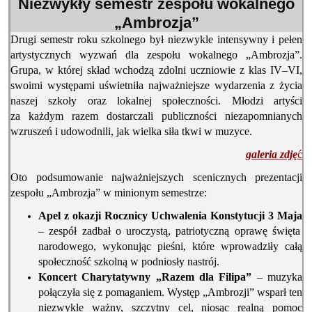
Niezwykły semestr zespołu wokalnego
„Ambrozja”
Drugi semestr roku szkolnego był niezwykle intensywny i pełen
artystycznych wyzwań dla zespołu wokalnego „Ambrozja”.
Grupa, w której skład wchodzą zdolni uczniowie z klas IV–VI,
swoimi występami uświetniła najważniejsze wydarzenia z życia
naszej szkoły oraz lokalnej społeczności. Młodzi artyści
za każdym razem dostarczali publiczności niezapomnianych
wzruszeń i udowodnili, jak wielka siła tkwi w muzyce.
galeria zdję
ć
Oto podsumowanie najważniejszych scenicznych prezentacji
zespołu „Ambrozja” w minionym semestrze:
Apel z okazji Rocznicy Uchwalenia Konstytucji 3 Maja
– zespół zadbał o uroczystą, patriotyczną oprawę święta
narodowego, wykonując pieśni, które wprowadziły całą
społeczność szkolną w podniosły nastrój.
Koncert Charytatywny „Razem dla Filipa”
– muzyka
połączyła się z pomaganiem. Występ „Ambrozji” wsparł ten
niezwykle ważny, szczytny cel, niosąc realną pomoc