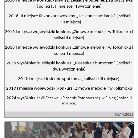
2016 I miejsce w Ponadlokalnym przeglądzie piosenek patriotycznych
( soliści I , II miejsce i 1wyróżnienie)
2016 III miejsce IX konkurs wokalny „ Jesienne spotkania” ( soliści
I i III miejsce)
2016 I miejsce wojewódzki konkurs „Zimowe melodie ” w Tolkmicku (
soliści II miejsce)
2018 I miejsce wojewódzki konkurs „Zimowe melodie ” w Tolkmicku (
soliści I miejsce)
2019 wyróżnienie elbląski konkurs „Piosenka z humorem” ( soliści :
dwa wyróżnienia)
2019 I miejsce Jesienne spotkania ( soliści I i III miejsce)
2019 I miejsce wojewódzki konkurs „Zimowe melodie ” w Tolkmicku
VII Festiwalu Piosenki Patriotycznej w Elbląg ( soliści II
2024 wyróżnienie
miejsce)
04.11.2025