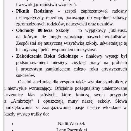
i wywołując mnóstwo wzruszeń.
Piknik Rodzinny
– zespół zaprezentował radosny
i energetyczny repertuar, poruszając do wspólnej zabawy
zgromadzonych rodziców, nauczycieli oraz uczniów.
Obchody 80-lecia Szkoły
– to wyjątkowy jubileusz,
na którym nie mogło zabraknąć naszych wokalistów.
Zespół stał się muzyczną wizytówką szkoły, uświetniając tę
historyczną i pełną wspomnień uroczystość.
Zakończenia Roku Szkolnego
– finałowy występ był
podsumowaniem miesięcy ciężkiej pracy na próbach
i uroczystym zamknięciem całego roku artystycznych
sukcesów.
Ostatni apel miał dla zespołu także wymiar symboliczny
i niezwykle wzruszający. Oficjalnie pożegnaliśmy utalentowane
uczennice klas szóstych, które kończą swoją przygodę
z „Ambrozją” i opuszczają mury naszej szkoły. Słowa
podziękowania za zaangażowanie, pasję i serce wkładane w
każdy występ trafiły do:
Nadii Wesołek
Leny Paczuskiej