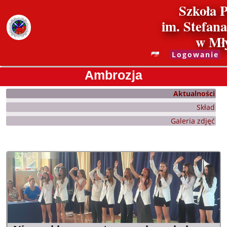
Szkoła 
im. Stefan
w Mł
Logowanie
Ambrozja
Aktualności
Ambrozja
Skład
Galeria zdjęć