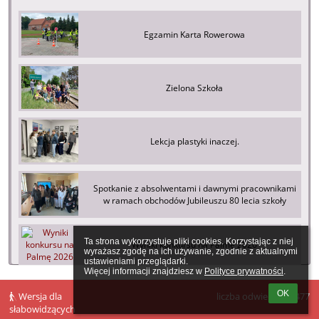
Egzamin Karta Rowerowa
Zielona Szkoła
Lekcja plastyki inaczej.
Spotkanie z absolwentami i dawnymi pracownikami
w ramach obchodów Jubileuszu 80 lecia szkoły
Ta strona wykorzystuje pliki cookies. Korzystając z niej 
Wyniki konkursu na Palmę 2026
wyrażasz zgodę na ich używanie, zgodnie z aktualnymi 
ustawieniami przeglądarki.

Więcej informacji znajdziesz w 
Polityce prywatności
.
OK
Wersja dla
liczba odwiedzin: 4477
słabowidzących