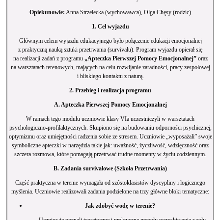
Opiekunowie:
Anna Strzelecka (wychowawca), Olga Chęsy (rodzic)
1. Cel wyjazdu
Głównym celem wyjazdu edukacyjnego było połączenie edukacji emocjonalnej
z praktyczną nauką sztuki przetrwania (survivalu). Program wyjazdu opierał się
na realizacji zadań z programu
„Apteczka Pierwszej Pomocy Emocjonalnej”
oraz
na warsztatach terenowych, mających na celu rozwijanie zaradności, pracy zespołowej
i bliskiego kontaktu z naturą.
2. Przebieg i realizacja programu
A. Apteczka Pierwszej Pomocy Emocjonalnej
W ramach tego modułu uczniowie klasy VIa uczestniczyli w warsztatach
psychologiczno-profilaktycznych. Skupiono się na budowaniu odporności psychicznej,
optymizmu oraz umiejętności radzenia sobie ze stresem. Uczniowie „wyposażali” swoje
symboliczne apteczki w narzędzia takie jak: uważność, życzliwość, wdzięczność oraz
szczera rozmowa, które pomagają przetrwać trudne momenty w życiu codziennym.
B. Zadania survivalowe (Szkoła Przetrwania)
Część praktyczna w terenie wymagała od szóstoklasistów dyscypliny i logicznego
myślenia. Uczniowie realizowali zadania podzielone na trzy główne bloki tematyczne:
Jak zdobyć wodę w terenie?
Uczniowie poznali teoretyczne i praktyczne metody pozyskiwania wody