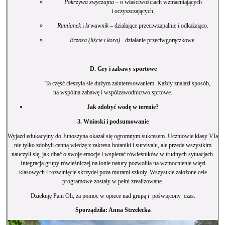
Pokrzywa zwyczajna
– o właściwościach wzmacniających
i oczyszczających,
Rumianek
i
krwawnik
– działające przeciwzapalnie i odkażająco.
Brzoza (liście i kora) -
działanie przeciwgorączkowe
.
D. Gry i zabawy sportowe
Ta część cieszyła sie dużym zainteresowaniem. Każdy znalazł sposób,
na wspólna zabawę i wspólzawodnictwo sprtowe.
Jak zdobyć wodę w terenie?
3. Wnioski i podsumowanie
Wyjazd edukacyjny do Junoszyna okazał się ogromnym sukcesem. Uczniowie klasy VIa
nie tylko zdobyli cenną wiedzę z zakresu botaniki i survivalu, ale przede wszystkim
nauczyli się, jak dbać o swoje emocje i wspierać rówieśników w trudnych sytuacjach.
Integracja grupy rówieśniczej na łonie natury pozwoliła na wzmocnienie więzi
klasowych i rozwinięcie skrzydeł poza murami szkoły. Wszystkie założone cele
programowe zostały w pełni zrealizowane.
Dziekuję Pani Oli, za pomoc w opiece nad grupą i poświęcony czas.
Sporządziła: Anna Strzelecka