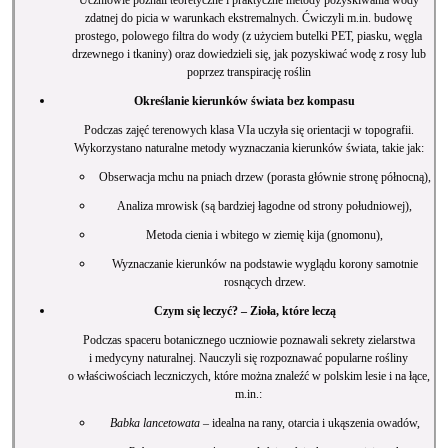
zdatnej do picia w warunkach ekstremalnych. Ćwiczyli m.in. budowę
prostego, polowego filtra do wody (z użyciem butelki PET, piasku, węgla
drzewnego i tkaniny) oraz dowiedzieli się, jak pozyskiwać wodę z rosy lub
poprzez transpirację roślin
Określanie kierunków świata bez kompasu
Podczas zajęć terenowych klasa VIa uczyła się orientacji w topografii.
Wykorzystano naturalne metody wyznaczania kierunków świata, takie jak:
Obserwacja mchu na pniach drzew (porasta głównie stronę północną),
Analiza mrowisk (są bardziej łagodne od strony południowej),
Metoda cienia i wbitego w ziemię kija (gnomonu),
Wyznaczanie kierunków na podstawie wyglądu korony samotnie
rosnących drzew.
Czym się leczyć? – Zioła, które leczą
Podczas spaceru botanicznego uczniowie poznawali sekrety zielarstwa
i medycyny naturalnej. Nauczyli się rozpoznawać popularne rośliny
o właściwościach leczniczych, które można znaleźć w polskim lesie i na łące,
m.in.:
Babka lancetowata
– idealna na rany, otarcia i ukąszenia owadów,