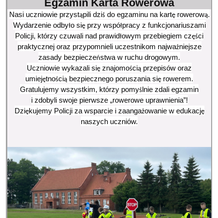
Egzamin Karta Rowerowa
Nasi uczniowie przyst
pili dzi
do egzaminu na kart
rowerow
.
ą
ś
ę
ą
Wydarzenie odby
o si
przy wspó
pracy z funkcjonariuszami
ł
ę
ł
Policji, którzy czuwali nad prawid
owym przebiegiem cz
ci
ł
ęś
praktycznej oraz przypomnieli uczestnikom najwa
niejsze
ż
zasady bezpiecze
stwa w ruchu drogowym.
ń
Uczniowie wykazali si
znajomo
ci
przepisów oraz
ę
ś
ą
umiej
tno
ci
bezpiecznego poruszania si
rowerem.
ę
ś
ą
ę
Gratulujemy wszystkim, którzy pomy
lnie zdali egzamin
ś
i zdobyli swoje pierwsze „rowerowe uprawnienia”!
Dzi
kujemy Policji za wsparcie i zaanga
owanie w edukacj
ę
ż
ę
naszych uczniów.