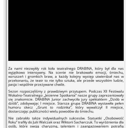
Za nami niezwykły rok koła teatralnego DRABINA, który był dla nas
wyjątkowo intensywny. Na scenie nie brakowało emocji, śmiechu,
wzruszeń i gromkich braw, a każdy kolejny występ utwierdzał nas w
przekonaniu, że teatr to nie tylko sztuka, ale przede wszystkim ludzie,
pasja i wspólnie przeżywane chwile.
Sezon rozpoczęliśmy z prawdziwym przytupem. Podczas XII Festiwalu
Wokalno-Teatralnego „Jesienne Spotkania” nasze grupy zaprezentowały
się znakomicie. DRABINA Junior zachwyciła jury spektaklem „Dziób w
dziób”, zdobywając I miejsce. Starsza grupa DRABINA wystawiła pełen
humoru skecz „Grunt to rodzinka”, który wywalczył II miejsce,
dostarczając publiczności wielu powodów do śmiechu.
Nie zabrakło także indywidualnych sukcesów. Statuetki „Osobowość
Roku” trafiły do Julii Walczak oraz Wiktorii Sacharczuk. To wyróżnienia dla
osób, które swoją charyzmą, talentem i zaangażowaniem potrafią