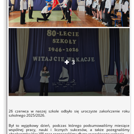
3
26 czerwca w naszej szkole odbyło się uroczyste zakończenie roku
szkolnego 2025/2026.
Był to wyjątkowy dzień, podczas którego podsumowaliśmy miesiące
wspólnej pracy, nauki i licznych sukcesów, a także pożegnaliśmy
absolwentów klas VIII oraz rozpoczęliśmy długo wyczekiwane wakacje.