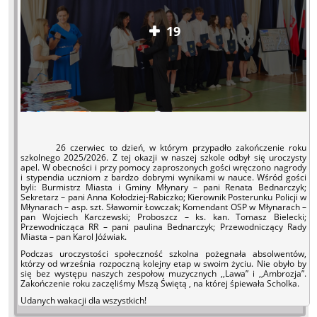
19
26 czerwiec to dzień, w którym przypadło zakończenie roku
szkolnego 2025/2026. Z tej okazji w naszej szkole odbył się uroczysty
apel. W obecności i przy pomocy zaproszonych gości wręczono nagrody
i stypendia uczniom z bardzo dobrymi wynikami w nauce. Wśród gości
byli: Burmistrz Miasta i Gminy Młynary – pani Renata Bednarczyk;
Sekretarz – pani Anna Kołodziej-Rabiczko; Kierownik Posterunku Policji w
Młynarach – asp. szt. Sławomir Łowczak; Komendant OSP w Młynarach –
pan Wojciech Karczewski; Proboszcz – ks. kan. Tomasz Bielecki;
Przewodnicząca RR – pani paulina Bednarczyk; Przewodniczący Rady
Miasta – pan Karol Jóźwiak.
Podczas uroczystości społeczność szkolna pożegnała absolwentów,
którzy od września rozpoczną kolejny etap w swoim życiu. Nie obyło by
się bez występu naszych zespołow muzycznych ,,Lawa” i ,,Ambrozja”.
Zakończenie roku zaczęliśmy Mszą Świętą , na której śpiewała Scholka.
Udanych wakacji dla wszystkich!