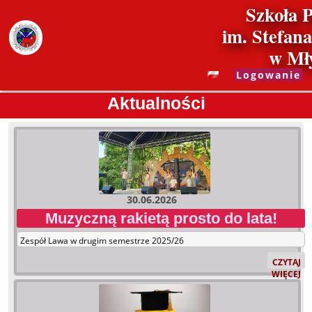
Szkoła 
im. Stefan
w Mł
Logowanie
Aktualności
Aktualności
30.06.2026
Muzyczną rakietą prosto do lata!
Zespół Lawa w drugim semestrze 2025/26
MUZYCZ
CZYTAJ
RAKIETĄ
WIĘCEJ
PROSTO
DO
LATA!: