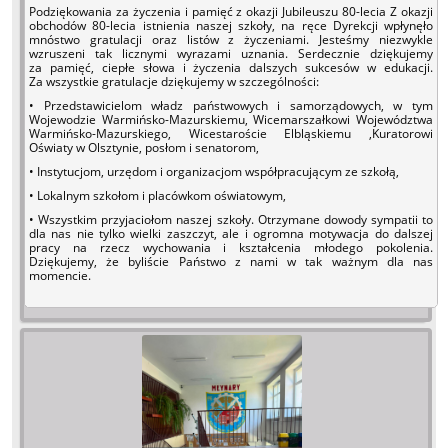
Podziękowania za życzenia i pamięć z okazji Jubileuszu 80-lecia Z okazji
obchodów 80-lecia istnienia naszej szkoły, na ręce Dyrekcji wpłynęło
mnóstwo gratulacji oraz listów z życzeniami. Jesteśmy niezwykle
wzruszeni tak licznymi wyrazami uznania. Serdecznie dziękujemy
za pamięć, ciepłe słowa i życzenia dalszych sukcesów w edukacji.
Za wszystkie gratulacje dziękujemy w szczególności:
• Przedstawicielom władz państwowych i samorządowych, w tym
Wojewodzie Warmińsko-Mazurskiemu, Wicemarszałkowi Województwa
Warmińsko-Mazurskiego, Wicestaroście Elbląskiemu ,Kuratorowi
Oświaty w Olsztynie, posłom i senatorom,
• Instytucjom, urzędom i organizacjom współpracującym ze szkołą,
• Lokalnym szkołom i placówkom oświatowym,
• Wszystkim przyjaciołom naszej szkoły. Otrzymane dowody sympatii to
dla nas nie tylko wielki zaszczyt, ale i ogromna motywacja do dalszej
pracy na rzecz wychowania i kształcenia młodego pokolenia.
Dziękujemy, że byliście Państwo z nami w tak ważnym dla nas
momencie.