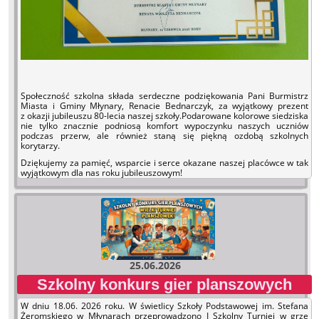
Społeczność szkolna składa serdeczne podziękowania Pani Burmistrz
Miasta i Gminy Młynary, Renacie Bednarczyk, za wyjątkowy prezent
z okazji jubileuszu 80-lecia naszej szkoły.Podarowane kolorowe siedziska
nie tylko znacznie podniosą komfort wypoczynku naszych uczniów
podczas przerw, ale również staną się piękną ozdobą szkolnych
korytarzy.
Dziękujemy za pamięć, wsparcie i serce okazane naszej placówce
w tak
wyjątkowym dla nas roku jubileuszowym!
25.06.2026
Szkolny konkurs gier planszowych
W dniu 18.06. 2026 roku. W świetlicy Szkoły Podstawowej im. Stefana
Żeromskiego w Młynarach przeprowadzono I Szkolny Turniej w grze