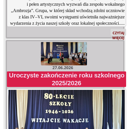
i pełen artystycznych wyzwań dla zespołu wokalnego
„Ambrozja”. Grupa, w której skład wchodzą zdolni uczniowie
z klas IV–VI, swoimi występami uświetniła najważniejsze
wydarzenia z życia naszej szkoły oraz lokalnej społeczności.....
NIEZWYK
CZYTAJ
SEMESTR
WIĘCEJ
ZESPOŁU
WOKALN
„AMBROZJ
27.06.2026
Uroczyste zakończenie roku szkolnego
2025/2026