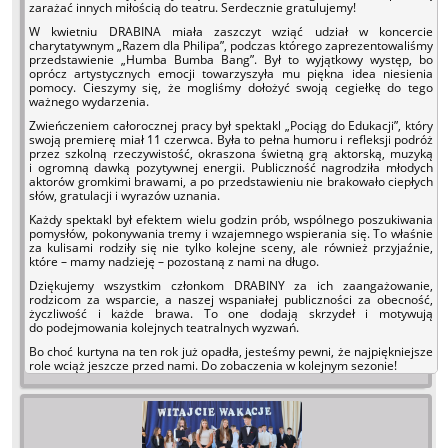
zarażać innych miłością do teatru. Serdecznie gratulujemy!
W kwietniu DRABINA miała zaszczyt wziąć udział w koncercie
charytatywnym „Razem dla Philipa”, podczas którego zaprezentowaliśmy
przedstawienie „Humba Bumba Bang”. Był to wyjątkowy występ, bo
oprócz artystycznych emocji towarzyszyła mu piękna idea niesienia
pomocy. Cieszymy się, że mogliśmy dołożyć swoją cegiełkę do tego
ważnego wydarzenia.
Zwieńczeniem całorocznej pracy był spektakl „Pociąg do Edukacji”, który
swoją premierę miał 11 czerwca. Była to pełna humoru i refleksji podróż
przez szkolną rzeczywistość, okraszona świetną grą aktorską, muzyką
i ogromną dawką pozytywnej energii. Publiczność nagrodziła młodych
aktorów gromkimi brawami, a po przedstawieniu nie brakowało ciepłych
słów, gratulacji i wyrazów uznania.
Każdy spektakl był efektem wielu godzin prób, wspólnego poszukiwania
pomysłów, pokonywania tremy i wzajemnego wspierania się. To właśnie
za kulisami rodziły się nie tylko kolejne sceny, ale również przyjaźnie,
które – mamy nadzieję – pozostaną z nami na długo.
Dziękujemy wszystkim członkom DRABINY za ich zaangażowanie,
rodzicom za wsparcie, a naszej wspaniałej publiczności za obecność,
życzliwość i każde brawa. To one dodają skrzydeł i motywują
do podejmowania kolejnych teatralnych wyzwań.
Bo choć kurtyna na ten rok już opadła, jesteśmy pewni, że najpiękniejsze
role wciąż jeszcze przed nami. Do zobaczenia w kolejnym sezonie!