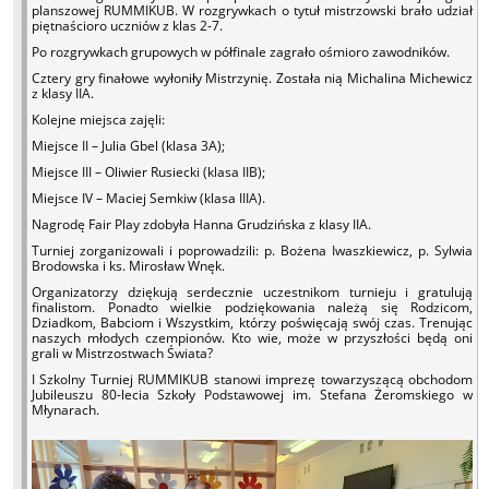
planszowej RUMMIKUB. W rozgrywkach o tytuł mistrzowski brało udział
piętnaścioro uczniów z klas 2-7.
Po rozgrywkach grupowych w półfinale zagrało ośmioro zawodników.
Cztery gry finałowe wyłoniły Mistrzynię. Została nią Michalina Michewicz
z klasy IIA.
Kolejne miejsca zajęli:
Miejsce II – Julia Gbel (klasa 3A);
Miejsce III – Oliwier Rusiecki (klasa IIB);
Miejsce IV – Maciej Semkiw (klasa IIIA).
Nagrodę Fair Play zdobyła Hanna Grudzińska z klasy IIA.
Turniej zorganizowali i poprowadzili: p. Bożena Iwaszkiewicz, p. Sylwia
Brodowska i ks. Mirosław Wnęk.
Organizatorzy dziękują serdecznie uczestnikom turnieju i gratulują
finalistom. Ponadto wielkie podziękowania należą się Rodzicom,
Dziadkom, Babciom i Wszystkim, którzy poświęcają swój czas. Trenując
naszych młodych czempionów. Kto wie, może w przyszłości będą oni
grali w Mistrzostwach Świata?
I Szkolny Turniej RUMMIKUB stanowi imprezę towarzyszącą obchodom
Jubileuszu 80-lecia Szkoły Podstawowej im. Stefana Żeromskiego w
Młynarach.