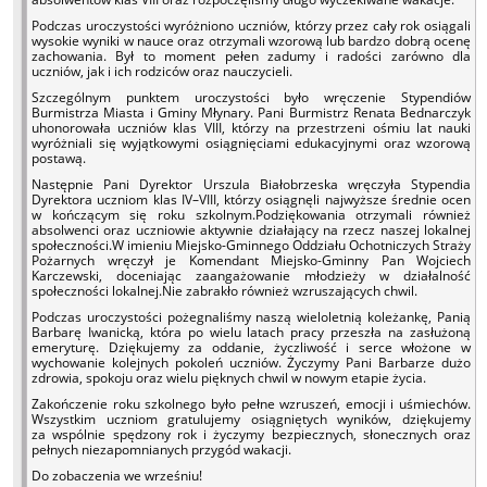
Podczas uroczystości wyróżniono uczniów, którzy przez cały rok osiągali
wysokie wyniki w nauce oraz otrzymali wzorową lub bardzo dobrą ocenę
zachowania. Był to moment pełen zadumy i radości zarówno dla
uczniów, jak i ich rodziców oraz nauczycieli.
Szczególnym punktem uroczystości było wręczenie Stypendiów
Burmistrza Miasta i Gminy Młynary. Pani Burmistrz Renata Bednarczyk
uhonorowała uczniów klas VIII, którzy na przestrzeni ośmiu lat nauki
wyróżniali się wyjątkowymi osiągnięciami edukacyjnymi oraz wzorową
postawą.
Następnie Pani Dyrektor Urszula Białobrzeska wręczyła Stypendia
Dyrektora uczniom klas IV–VIII, którzy osiągnęli najwyższe średnie ocen
w kończącym się roku szkolnym.
Podziękowania otrzymali również
absolwenci oraz uczniowie aktywnie działający na rzecz naszej lokalnej
społeczności.
W imieniu Miejsko-Gminnego Oddziału Ochotniczych Straży
Pożarnych wręczył je Komendant Miejsko-Gminny Pan Wojciech
Karczewski, doceniając zaangażowanie młodzieży w działalność
społeczności lokalnej.
Nie zabrakło również wzruszających chwil.
Podczas uroczystości pożegnaliśmy naszą wieloletnią koleżankę, Panią
Barbarę Iwanicką, która po wielu latach pracy przeszła na zasłużoną
emeryturę. Dziękujemy za oddanie, życzliwość i serce włożone w
wychowanie kolejnych pokoleń uczniów. Życzymy Pani Barbarze dużo
zdrowia, spokoju oraz wielu pięknych chwil w nowym etapie życia.
Zakończenie roku szkolnego było pełne wzruszeń, emocji i uśmiechów.
Wszystkim uczniom gratulujemy osiągniętych wyników, dziękujemy
za wspólnie spędzony rok i życzymy bezpiecznych, słonecznych oraz
pełnych niezapomnianych przygód wakacji.
Do zobaczenia we wrześniu!