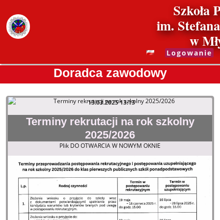
Szkoła 
im. Stefan
w Mł
Logowanie
Doradca zawodowy
Doradca
13.03.2025 13:13
zawodowy
Terminy rekrutacji na rok szkolny
2025/2026
Plik DO OTWARCIA W NOWYM OKNIE