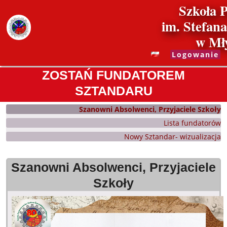
Szkoła 
im. Stefan
w Mł
Logowanie
ZOSTAŃ FUNDATOREM
SZTANDARU
Szanowni Absolwenci, Przyjaciele Szkoły
ZOSTAŃ
Lista fundatorów
FUNDATOREM
Nowy Sztandar- wizualizacja
SZTANDARU
Szanowni Absolwenci, Przyjaciele
Szkoły